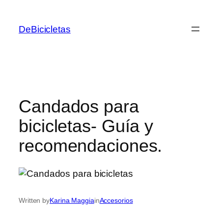
Skip
to
DeBicicletas
content
Candados para
bicicletas- Guía y
recomendaciones.
Written by
Karina Maggia
in
Accesorios