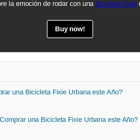
re la emoción de rodar con una
Bicicleta Fixie
Buy now!
rar una Bicicleta Fixie Urbana este Año?
 Comprar una Bicicleta Fixie Urbana este Año?