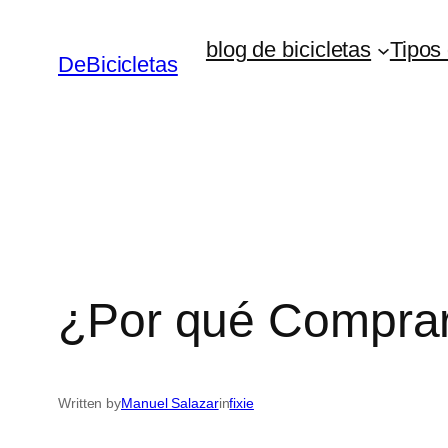
Skip
blog de bicicletas
Tipos 
to
DeBicicletas
content
¿Por qué Comprar 
Written by
Manuel Salazar
in
fixie