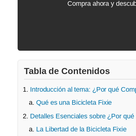
Compra ahora y descub
Tabla de Contenidos
Introducción al tema: ¿Por qué Comp
Qué es una Bicicleta Fixie
Detalles Esenciales sobre ¿Por qué
La Libertad de la Bicicleta Fixie