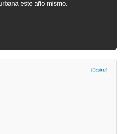
urbana este año mismo.
[Ocultar]