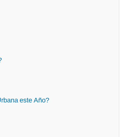
?
Urbana este Año?